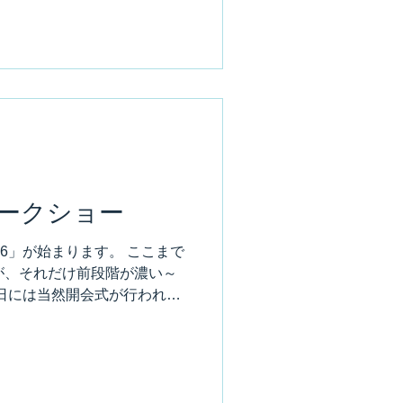
、最初のお立ち台は私が務め
立ちたい訳じゃありません
う事です。 なので開場の少し
仁王立ちのポーズ。 技能士
実演を繰り返す。 なかなか
 材料だって物凄い量が必要
助のサンゲツ、リリカラさん
メ元でお願いしてみたら、快
。 有難いですね～ホント。
袋。 これはヤヨイさんから
ークショー
す。 更に更に、この3日間、
それはウォールボンド工業さ
26」が始まります。 ここまで
賛助さんで日頃お世話になっ
が、それだけ前段階が濃い～
きます。 振りむけばギャラ
日には当然開会式が行われま
技能士に普段の作業着を着用
がありました。 前日にしっ
。 この写真。その時の様
ん、小池都知事の隣。 いわゆ
くね？ 久住千織。 私が講師を