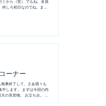
行くから（笑） でもね。全員
に巻き込んで貼り上げます。
 何しろ初日なのでね。まだ
こで妙な疲れを残してもいけま
･･･じゃないね。 疲れを吹き
典について議論するとか、今
の無いね（笑） ただただ楽し
もある。 納得いかない事や、
不満もあるでしょう。 腹の
小さい事はみ～んな吹き飛ん
会。 三木さん。 面白いね
 まだ1日目が終わっただけ。
。 明日は明日の風が吹く。
性豊かな面白メンバーが揃っ
コーナー
益々楽しみになって来た。 さ
めて。 そして底抜けに明る
も無事終了して、さあ我々も
ましょう！
集中します。 まずは今回の内
大の見世物。 お立ち台。 一
貼って剥がして･･･を繰り返