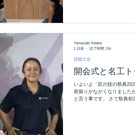
します。 まず手始めとして
ます。 グイグイ出張って目
よ。 景気づけに一発！と言
前から、お立ち台に上がって
会の誇る精鋭部隊が一日中、
壮観じゃ～ないでしょうか。
Yamazaki Yutaka
です。 そこは、技能士会賛
1 日前
読了時間: 2分
が提供してくれました。 ダ
く引き受けてくださいました
技能士会
そして私が身に付けている腰
開会式と名工ト
新商品を提供して頂いた物で
大量の糊を消費しますが、
いよいよ「匠の技の祭典20
んが提供してくれました。 
前振りがながくなりました
てるのに、ここでも助けて頂
と言う事です。 さて祭典初
リーが大勢。...
す。 産業労働局から、女性
して登壇して欲しいとの依頼
かりリハーサルも済んでます
子。 リハーサル通り千織さ
るセンターです。 これ、凄