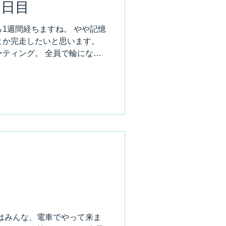
２日目
1週間経ちますね。 やや記憶
とか完走したいと思います。
ティング。 全員で輪になっ
。 注意点や役割確認等々。
伸ばして私が掛け声を掛けま
」 で、みんなで「おう！」 こ
長になってからは、常にこの
げ名物。 2日目は特に企画物
シェード、クロス貼り、シー
集中となります。 クロスや化
ンプシェードのキット販売も
きは、果たしてどうだったの
プシェード制作は、今年も好
に持って来いですね。 クロス
柄合わせ。重ね切りを指導し
となっているので、かなり難易
はみんな、電車でやって来ま
で実際に切ってますからね。