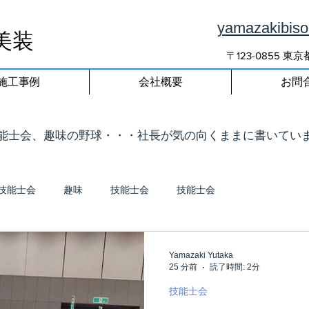
yamazakibis
美装
〒123-0855 
施工事例
会社概要
お問
技能士会、趣味の野球・・・社長が気の向くままに書いてい
技能士会
趣味
技能士会
技能士会
Yamazaki Yutaka
25 分前
読了時間: 2分
技能士会