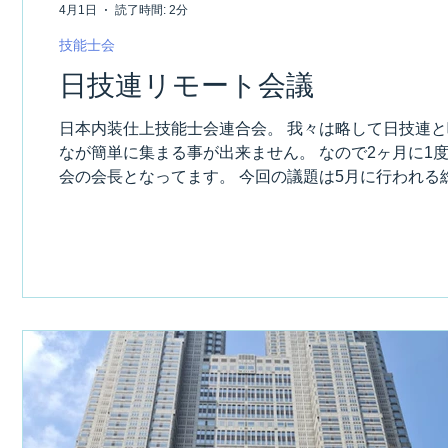
4月1日
読了時間: 2分
技能士会
日技連リモート会議
日本内装仕上技能士会連合会。 我々は略して日技連
なが簡単に集まる事が出来ません。 なので2ヶ月に1
会の会長となってます。 今回の議題は5月に行われる
こでも4月スタートで3月締めと なっているので仕方
ご苦労様です。 総会について、色々準備がありまし
がありました。 石川県と埼玉県の会長が交代します。
誉会長となり、新たに小島会長となります。 小島会長
月の総会で正式に交代となります。 渡邊会長から吉田
う、あの吉田君。 全国の技能士会会長が一気に若返っ