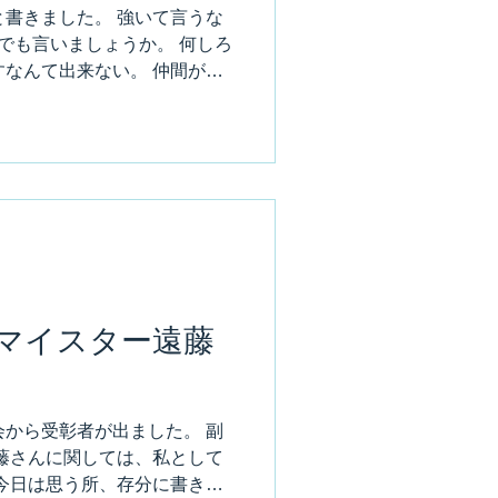
書きました。 強いて言うな
とでも言いましょうか。 何しろ
なんて出来ない。 仲間が仕
 困って助けを求めると、余
れる。...
マイスター遠藤
から受彰者が出ました。 副
藤さんに関しては、私として
今日は思う所、存分に書き留