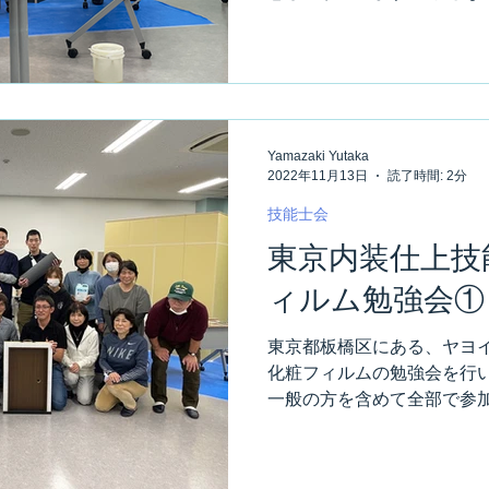
の検定試験の課題ですね。 
作ったねコレ（笑） そしてそ
Yamazaki Yutaka
2022年11月13日
読了時間: 2分
技能士会
東京内装仕上技
ィルム勉強会①
東京都板橋区にある、ヤヨ
化粧フィルムの勉強会を行い
一般の方を含めて全部で参加
てセッティング。 集合時間
この勉強会を楽しみにしてまし