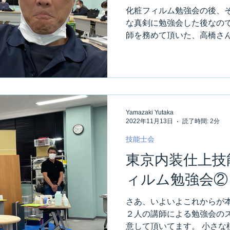
化粧フィルム勉強会の後、そ
な真剣に勉強会した後なので
師を務めて頂いた、高橋さん
状態。 いや、ホントお疲れ
も無いだろうと、気楽に構えて
Yamazaki Yutaka
2022年11月13日
読了時間: 2分
技能士会
東京内装仕上技
ィルム勉強会②
さあ、いよいよこれからが本
２人の講師による勉強会のス
意して頂いてます。 小さな