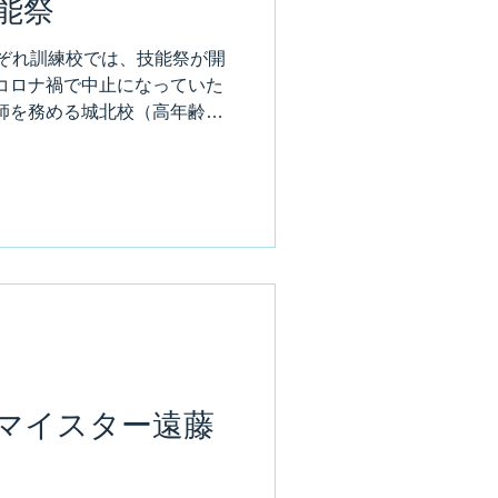
能祭
れぞれ訓練校では、技能祭が開
コロナ禍で中止になっていた
師を務める城北校（高年齢者
ので、他校で講師をしてる仲
と...
マイスター遠藤