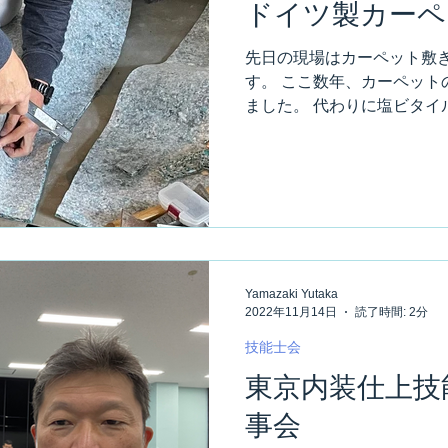
ドイツ製カーペ
先日の現場はカーペット敷き
す。 ここ数年、カーペット
ました。 代わりに塩ビタイ
ーペットは、ドイツ製のフ
商品。 発注から納期まで、約
Yamazaki Yutaka
2022年11月14日
読了時間: 2分
技能士会
東京内装仕上技
事会