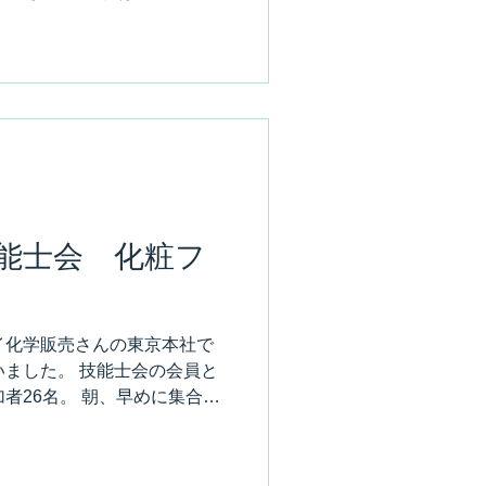
とても解りやすいけど、よく
の下。...
能士会 化粧フ
イ化学販売さんの東京本社で
ました。 技能士会の会員と
者26名。 朝、早めに集合し
より、かなり早め。 みんな、
た。...