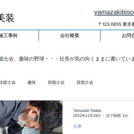
yamazakibis
美装
〒123-0855 
施工事例
会社概要
お問
技能士会、趣味の野球・・・社長が気の向くままに書いてい
技能士会
趣味
技能士会
技能士会
Yamazaki Yutaka
2022年11月19日
読了時間: 1分
仕事