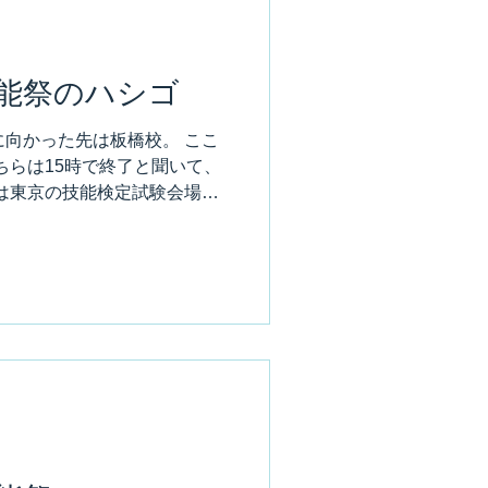
能祭のハシゴ
向かった先は板橋校。 ここ
ちらは15時で終了と聞いて、
は東京の技能検定試験会場に
た学校。 近隣に駐車場が少な
よってしまう。...