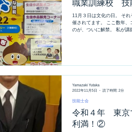
職業訓練校 技
11月３日は文化の日。 そ
催されてます。 ここ数年、
のが、ついに解禁。 私が講
校）では、今年も無し。 な
間の陣中見舞いを兼ねて、千織
Yamazaki Yutaka
2022年11月5日
読了時間: 2分
技能士会
令和４年 東京
利満！②