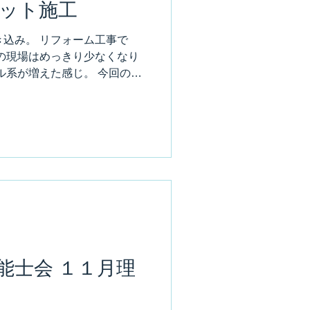
ット施工
込み。 リフォーム工事で
の現場はめっきり少なくなり
ル系が増えた感じ。 今回のカ
ォアベルクと言うメーカーの
１か月程かかります。...
能士会 １１月理