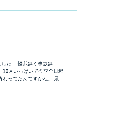
した。 怪我無く事故無
、10月いっぱいで今季全日程
終わってたんですがね。 最後
した。 何年振りかですが、
.