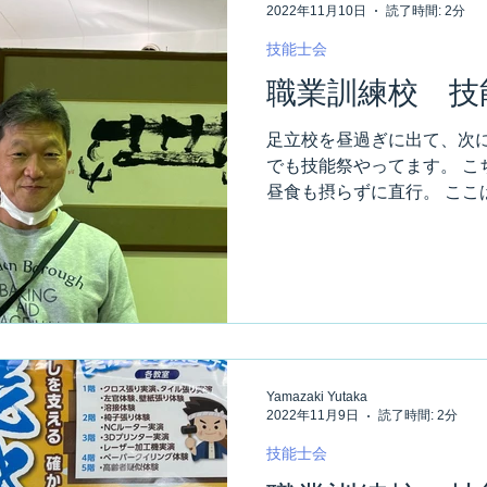
2022年11月10日
読了時間: 2分
技能士会
職業訓練校 技
足立校を昼過ぎに出て、次に
でも技能祭やってます。 こ
昼食も摂らずに直行。 ここ
なっていたので、 何度か来
くて、中途半端な時間だとさま
Yamazaki Yutaka
2022年11月9日
読了時間: 2分
技能士会