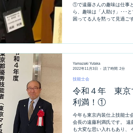
①で遠藤さんの趣味は仕事と
ら、趣味は「人助け」･･･
困ってる人を黙って見過ごす
事が忙しくて間に合わない。
程の事が無い限り駆けつけてく
Yamazaki Yutaka
2022年11月3日
読了時間: 2分
技能士会
令和４年 東京
利満！①
今年も東京内装仕上技能士会
会長の遠藤利満氏です。 遠
も大変な思い入れもあり、 