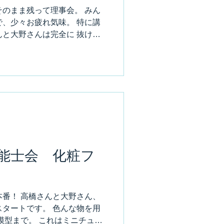
のまま残って理事会。 みん
、少々お疲れ気味。 特に講
と大野さんは完全に 抜け殻
様でした。 今月は大した議題
ましたが...
能士会 化粧フ
番！ 高橋さんと大野さん、
タートです。 色んな物を用
模型まで。 これはミニチュア