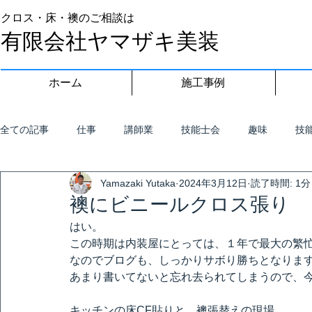
クロス・床・襖のご相談は
有限会社ヤマザキ美装
ホーム
施工事例
全ての記事
仕事
講師業
技能士会
趣味
技
Yamazaki Yutaka
2024年3月12日
読了時間: 1分
襖にビニールクロス張り
はい。
この時期は内装屋にとっては、１年で最大の繁
なのでブログも、しっかりサボり勝ちとなりま
あまり書いてないと忘れ去られてしまうので、
キッチンの床CF貼りと、襖張替えの現場。