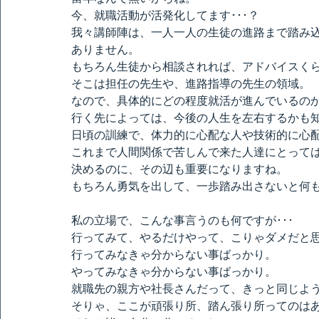
今、就職活動が活発化してます･･･？
我々講師陣は、一人一人の生徒の進路まで踏み
ありません。
もちろん生徒から相談されれば、アドバイスく
そこは担任の先生や、進路指導の先生の領域。
なので、具体的にどの程度就活が進んでいるの
行く先によっては、今後の人生を左右するかも
日頃の訓練で、体力的に心配な人や技術的に心
これまで人間関係で苦しんで来た人達にとって
決めるのに、その辺も重要になりますね。
もちろん勇気を出して、一歩踏み出さないと何
私の立場で、こんな事言うのも何ですが･･･
行ってみて、やるだけやって、こりゃダメだと
行ってみなきゃ分からない事ばっかり。
やってみなきゃ分からない事ばっかり。
就職先の親方や社長さんだって、きっと同じよ
そりゃ、ここが頑張り所、踏ん張り所ってのは