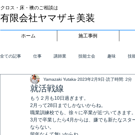
クロス・床・襖のご相談は
有限会社ヤマザキ美装
ホーム
施工事例
全ての記事
仕事
講師業
技能士会
趣味
技
Yamazaki Yutaka
2023年2月9日
読了時間: 2分
就活戦線
もう２月も10日過ぎます。
2月って28日までしかないからね。
職業訓練校でも、徐々に卒業が近づいてきます
3月で卒業したら4月からは、嫌でも新たなスタ
ならない。
留年なんて無いからね。