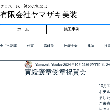
クロス・床・襖のご相談は
有限会社ヤマザキ美装
ホーム
施工事例
全ての記事
仕事
講師業
技能士会
趣味
技
Yamazaki Yutaka
2024年10月21日
読了時間: 2
黄綬褒章受章祝賀会
10月
ホテ
まし
ご来
皆さ