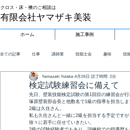
クロス・床・襖のご相談は
有限会社ヤマザキ美装
ホーム
施工事例
全ての記事
仕事
講師業
技能士会
趣味
技
Yamazaki Yutaka
4月26日
読了時間: 2分
検定試験練習会に備えて
先日、壁装技能検定試験の第1回目の練習会が行
塚原壁装部会長と他数名で1級の指導を担当しま
2級は久住さん。
私も久住さんと一緒に2級を担当する予定です
徐々に若手に任せていきたい。
2級の試験経験者でもあり、訓練校での指導歴も