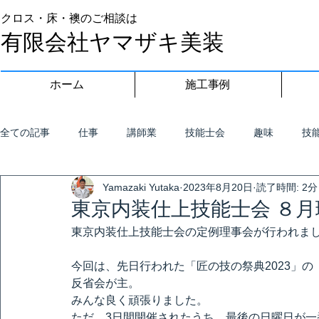
クロス・床・襖のご相談は
有限会社ヤマザキ美装
ホーム
施工事例
全ての記事
仕事
講師業
技能士会
趣味
技
Yamazaki Yutaka
2023年8月20日
読了時間: 2分
東京内装仕上技能士会 ８月
東京内装仕上技能士会の定例理事会が行われま
今回は、先日行われた「匠の技の祭典2023」の
反省会が主。
みんな良く頑張りました。
ただ、3日間開催されたうち、最後の日曜日が一