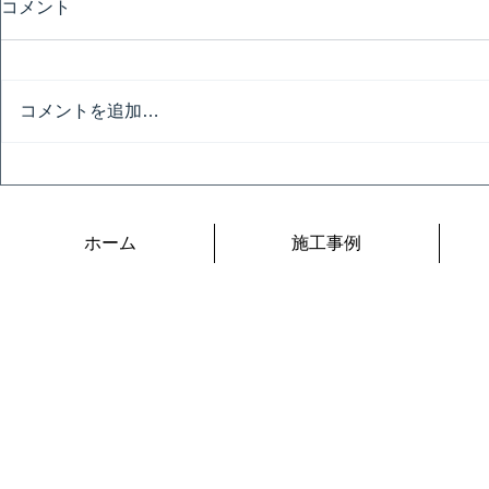
コメント
コメントを追加…
技能グランプリ架台
デジプリ確
ク
ホーム
施工事例