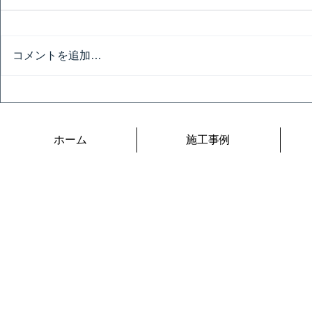
匠の飲み会
コメントを追加…
匠の技の祭典 ２日目
ホーム
施工事例