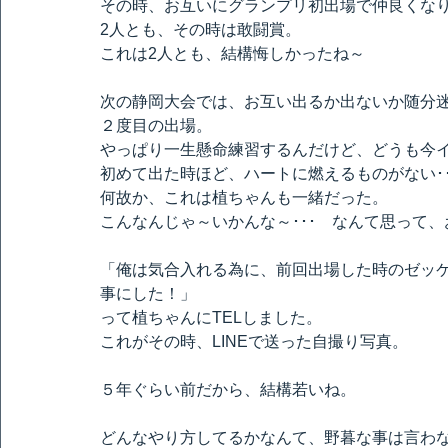
その時、お互いにグランプリ初出場で仲良くな
2人とも、その時は敢闘賞。
これは2人とも、結構悔しかったね～
次の静岡大会では、お互い出るか出ないか随分
２度目の出場。
やっぱり一生懸命練習するんだけど、どうも今
初めて出た時ほど、ハートに燃えるものがない･･
何故か、これは植ちゃんも一緒だった。
こんなんじゃ～いかんな～･･･　なんて思って
「俺は気合入れる為に、前回出場した時のゼッ
事にした！」
って植ちゃんにTELしました。
これがその時、LINEで送った自撮り写真。
５年ぐらい前だから、結構若いね。
どんなやり方してるかなんて、野暮な事は言わ