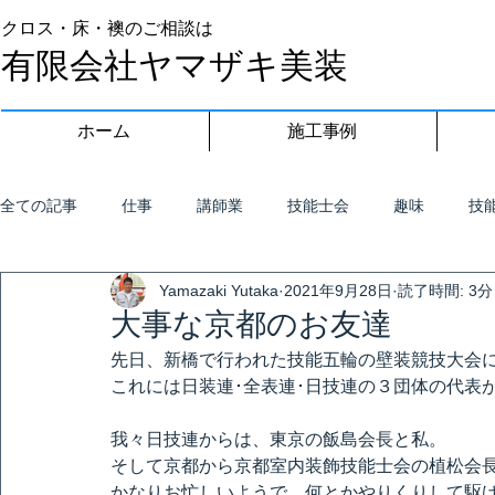
クロス・床・襖のご相談は
有限会社ヤマザキ美装
ホーム
施工事例
全ての記事
仕事
講師業
技能士会
趣味
技
Yamazaki Yutaka
2021年9月28日
読了時間: 3分
大事な京都のお友達
先日、新橋で行われた技能五輪の壁装競技大会
これには日装連･全表連･日技連の３団体の代表
我々日技連からは、東京の飯島会長と私。
そして京都から京都室内装飾技能士会の植松会
かなりお忙しいようで、何とかやりくりして駆