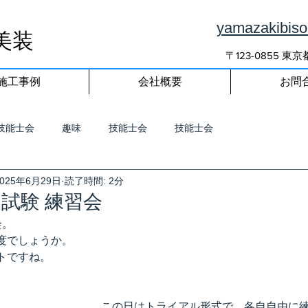
yamazakibis
美装
〒123-0855 
施工事例
会社概要
お問
技能士会
趣味
技能士会
技能士会
2025年6月29日
読了時間: 2分
試験 練習会
会。
度でしょうか。
トですね。
この日はトライアル形式で、各自自由に