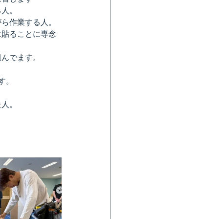
る人。
がら作業する人。
は貼ることに専念
組んでます。
す。
た人。