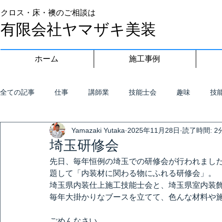
クロス・床・襖のご相談は
有限会社ヤマザキ美装
ホーム
施工事例
全ての記事
仕事
講師業
技能士会
趣味
技
Yamazaki Yutaka
2025年11月28日
読了時間: 2
埼玉研修会
先日、毎年恒例の埼玉での研修会が行われまし
題して「内装材に関わる物にふれる研修会」。
埼玉県内装仕上施工技能士会と、埼玉県室内装
毎年大掛かりなブースを立てて、色んな材料や
ごめんなさい。