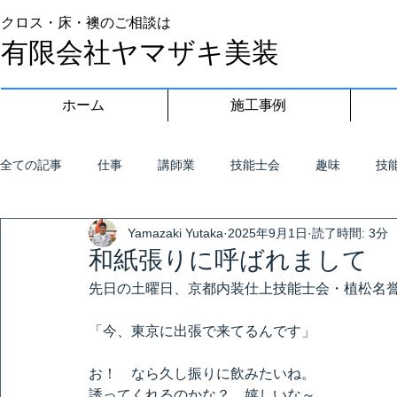
クロス・床・襖のご相談は
有限会社ヤマザキ美装
ホーム
施工事例
全ての記事
仕事
講師業
技能士会
趣味
技
Yamazaki Yutaka
2025年9月1日
読了時間: 3分
和紙張りに呼ばれまして
先日の土曜日、京都内装仕上技能士会・植松名
「今、東京に出張で来てるんです」
お！　なら久し振りに飲みたいね。
誘ってくれるのかな？　嬉しいな～