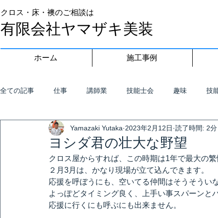
クロス・床・襖のご相談は
有限会社ヤマザキ美装
ホーム
施工事例
全ての記事
仕事
講師業
技能士会
趣味
技
Yamazaki Yutaka
2023年2月12日
読了時間: 2分
ヨシダ君の壮大な野望
クロス屋からすれば、この時期は1年で最大の繁
２月3月は、かなり現場が立て込んできます。
応援を呼ぼうにも、空いてる仲間はそうそうい
よっぽどタイミング良く、上手い事スパーンと
応援に行くにも呼ぶにも出来ません。