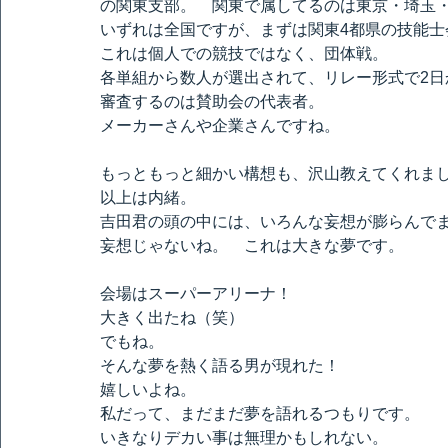
の関東支部。　関東で属してるのは東京・埼玉・
いずれは全国ですが、まずは関東4都県の技能
これは個人での競技ではなく、団体戦。
各単組から数人が選出されて、リレー形式で2日
審査するのは賛助会の代表者。
メーカーさんや企業さんですね。
もっともっと細かい構想も、沢山教えてくれま
以上は内緒。
吉田君の頭の中には、いろんな妄想が膨らんで
妄想じゃないね。　これは大きな夢です。
会場はスーパーアリーナ！
大きく出たね（笑）
でもね。
そんな夢を熱く語る男が現れた！
嬉しいよね。
私だって、まだまだ夢を語れるつもりです。
いきなりデカい事は無理かもしれない。