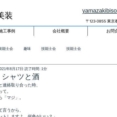
yamazakibis
美装
〒123-0855 
施工事例
会社概要
お問
技能士会
趣味
技能士会
技能士会
2021年8月17日
読了時間: 1分
Ｔシャツと酒
と連絡取り合った時、
って。
ら「マジ」。
て言うから、
ントしますよ。何色がいい？」