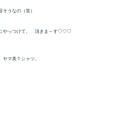
旨そうなの（笑）
にやっつけて。　頂きま～す♡♡♡
　ヤマ美Ｔシャツ。