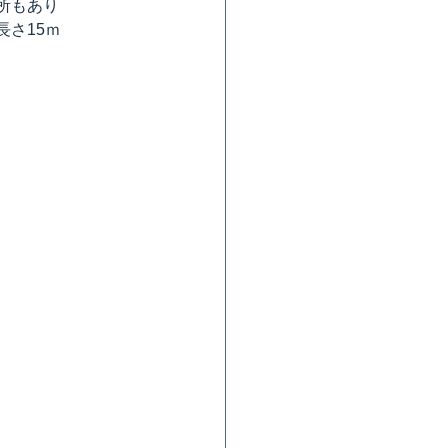
所もあり
さ15ｍ