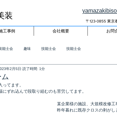
yamazakibis
美装
〒123-0855 
施工事例
会社概要
お問
技能士会
趣味
技能士会
技能士会
2023年2月5日
読了時間: 1分
ーム
入ってます。
幅にずれ込んで段取り組むのも苦労してます。
某企業様の施設、大規模改修工
昨年暮れに既存クロスの剥がし