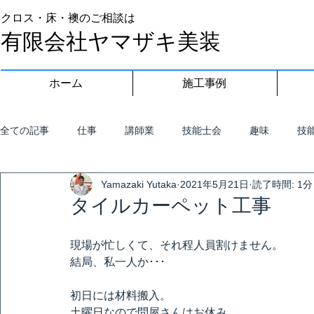
クロス・床・襖のご相談は
有限会社ヤマザキ美装
ホーム
施工事例
全ての記事
仕事
講師業
技能士会
趣味
技
Yamazaki Yutaka
2021年5月21日
読了時間: 1分
タイルカーペット工事
現場が忙しくて、それ程人員割けません。
結局、私一人か･･･
初日には材料搬入。
土曜日なので問屋さんはお休み。