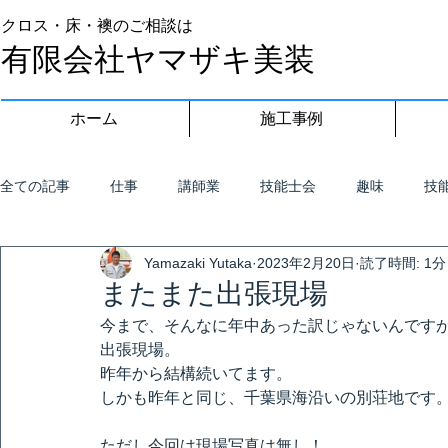
クロス・床・襖のご相談は
有限会社ヤマザキ美装
ホーム
施工事例
全ての記事
仕事
講師業
技能士会
趣味
技
Yamazaki Yutaka
2023年2月20日
読了時間: 1分
またまた出張現場
今まで、そんなに年中あった訳じゃないんです
出張現場。
昨年から結構続いてます。
しかも昨年と同じ、千葉県海沿いの別荘地です
ただし今回は現場写真は無し！