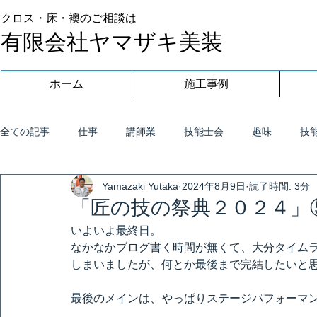
クロス・床・襖のご相談は
有限会社ヤマザキ美装
ホーム
施工事例
全ての記事
仕事
講師業
技能士会
趣味
技
Yamazaki Yutaka
2024年8月9日
読了時間: 3分
「匠の技の祭典２０２４」
いよいよ最終日。
なかなかブログ書く時間が無くて、大分タイム
しまいましたが、何とか最後まで完結したいと
最後のメインは、やっぱりステージパフォーマ