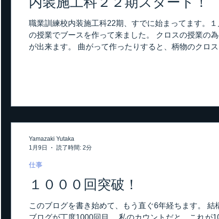
内装施工科２２期スタート！
職業訓練校内装施工科22期、すでに始まってます。１
の授業でブースを作って来ました。 クロスの授業の
が出来ます。 曲がって作ったりすると、柄物のクロ
授業。 まずは自己紹介から。 22回目の自己紹介な
ると、いきなり皆んな寝るからね。 生徒の顔を見なが
回は人手不足、人材難から壁装4人の講師、もの作りの
して、今期の授業のスタートです。 ブースが完成し
れからコーナー取付。 そしていよいよパテを打ち始
Yamazaki Yutaka
1月9日
読了時間: 2分
仕事
１０００回突破！
このブログを書き始めて、もう直ぐ6年経ちます。 結
ブログが丁度1000回目。 私のカウントだと、これが1