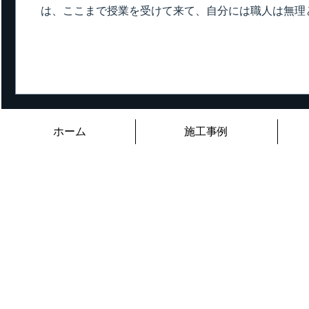
は、ここまで授業を受けて来て、自分には職人は無理
この卒業間近、最終盤になると生徒一人一人の モチベ
師としては今まで同様、最後まで全力で生徒全員に壁
います。 それも我々の仕事なのでね。 そりゃ～ね～
る。 次頑張ろうねって、笑顔で励ましてくれる。 
イケメンで爽やかで、話もとっても面白い。 我々も
もんじゃないしね。 まずイケメンって所でペケだしね。.
ホーム
施工事例