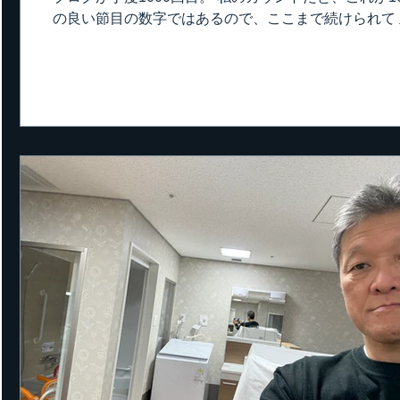
の良い節目の数字ではあるので、ここまで続けられて
ると、なかなか面白い。 日記みたいなものですから
がスタート。 ホームページの中でブログを書こう！
したが、それも直ぐに無くなり 完全に一人立ち。 書
ナ禍で仕事が薄くなった頃から、現場の事、技能士会
が、そのうちに東京マイスターを頂いて、東京内装仕
受章して、更に2年経ち、黄綬褒章を受章します。 そ