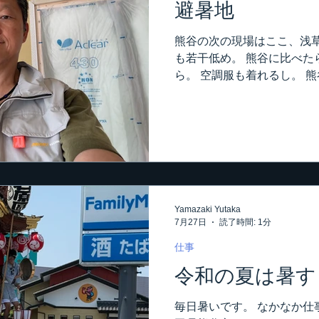
避暑地
熊谷の次の現場はここ、浅草
も若干低め。 熊谷に比べた
ら。 空調服も着れるし。 
ので、とても着れなかったし
よ。 暑さ対策は･･･ やっ
（笑） トイレが無い現場な
レ借ります。 トイレ借りた
回かに１回は。 ３時のおや
ゃないので、手都合でテキト
んと、みんなの分も買ってき
Yamazaki Yutaka
貼ってるのに、一人でアイ
7月27日
読了時間: 1分
ね。 このくらいの暑さなら
（笑）
仕事
令和の夏は暑す
毎日暑いです。 なかなか仕