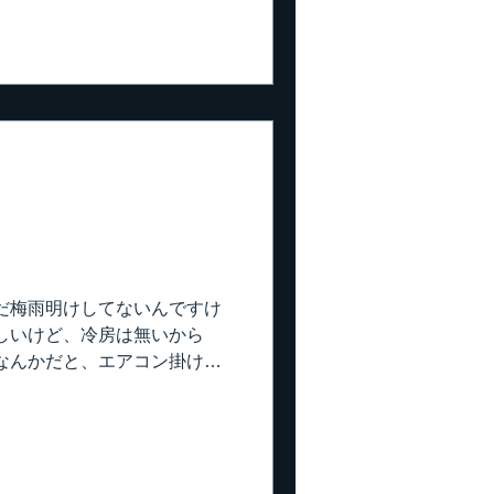
 ただ糊付けの時には、少し
フツーの現場なら、それ程ど
ちょっと面倒な作りになって
してラッピングします。 ゴミ
ビチャになるし、あまり好き
方ない感じ。 棚が二段付い
介ですが、これがステップ。
ると、やっぱりこれがベスト
現場。 シェアハウスの脱衣
あります。 となりの脱衣室で
 どちらも、こんな感じで難
カメラを向けると条件反射で
だ梅雨明けしてないんですけ
、何てことない。 まあ、綺麗
しいけど、冷房は無いから
んでいただきましたが、...
なんかだと、エアコン掛けて
 昔はそんな事許されない気
事言ってられないぐらい暑
て、冷房がある現場では使わ
房使っちゃ駄目！って言う元
の職人が気分悪くなったら迷