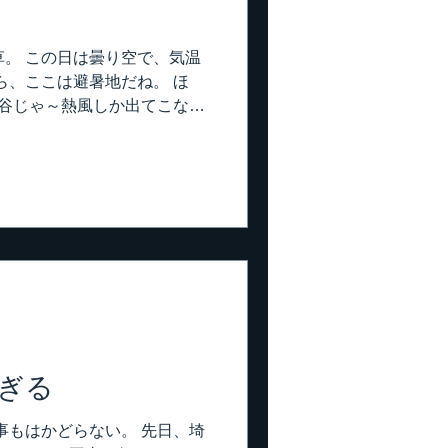
。 この日は曇り空で、気温
ら、ここは避暑地だね。 ほ
熊谷じゃ～熱風しか出てこない
。 でも、暑いのは暑いの
ぱり、コレ！ キーンと冷えます
ので、近くのコンビニでトイ
ら、なにか買わなきゃね。 何
つタイムにトイレ行った訳じ
ーに食べてください。 ちゃ
てますよ。 みんながクロス
ス食べてる訳じゃないから
、楽しめる暑さ。 いい感じ
ぎる
事もはかどらない。 先日、埼