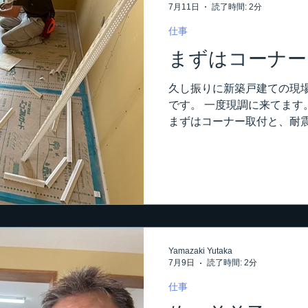
7月11日
読了時間: 2分
為だそうで。 池田君、まだ
人になっちゃうみたいですよ。
仕事
東京まで来たのでね。 勿論
まずはコーナー
行きませんね（笑） はい。
は千織さんも一緒に。 何度
久し振りに新築戸建ての現場
して少人数でじっくり話すの
です。 一度現調に来てます
イスガイです。 かなりモテ
まずはコーナー取付と、耐
して東京まで来て勉
す。 新人君はコーナー採寸
ね。 コーナー貼り付けるの
は細かく教えながら･･･ 
に収まらない。 重要な所で
っかり留めも切ってもらわん
じゃ～ないの？ って言う暑
無いだろうけど、暑くなり
Yamazaki Yutaka
この現場のメイン材料は、や
7月9日
読了時間: 2分
上げておかないと、かなり下
コーナー付けて回って、いよ
仕事
コーナーから。 この現場、