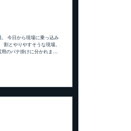
まだ勉強して、もっと凄い職
 それはさて置き･･･ 折角
そのまま帰ってもらう訳には
 島根のレイちゃんと、こちら
も一緒に飲んでますが、こう
。 今日から現場に乗っ込み
は初めてかな。 池田君、ナ
。 割とやりやすそうな現場。
そう。 そこは羨ましい。 こう
震用のパテ掛けに分かれま
してカット。 誤差は1ｍｍ
も、結構難しいからね。 そこ
コーナー下手くそだと、まず綺麗
す。 窓回りは全部巻込み。 し
とね。 もう梅雨明けしたん
さ。 まだまだこんなもんじゃ
初めはグッと来ますね（笑）
や特殊。 下地をキッチリ仕
地を広いそうです。 一緒に
いよパテ。 パテもやっぱり
38ボードなので横の繋ぎが無