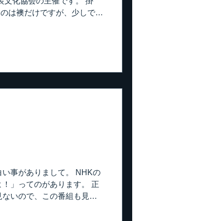
装文化協会の主催です。 掛
若い頃･･･私が26～27歳頃
来るのは襖だけですが、少しでも
毎年この展示会には見学に来
て、少しづつ解りかけて来た
聞くほど、その奥深さにおの
作品もズラッと並んでます
ちょっと格が違う、次元が違
り合いも出品してまして、こ
てやってまいりました。 東
長であり、壁装部会長でもあ
通い、腕を磨いてまいりまし
する事は出来ませんが、普通
す。 しっかり勉強してま
技能グランプリでも活かされ
ね。 こちらはヤマ美連合・白
い事がありまして。 NHKの
合いや友人の作品がありまし
！」ってのがあります。 正
を撮りまくる雰囲気じゃない
見ないので、この番組も見た
で
、この番組で私達の訓練校を
 テーマは、ホワイトカラー