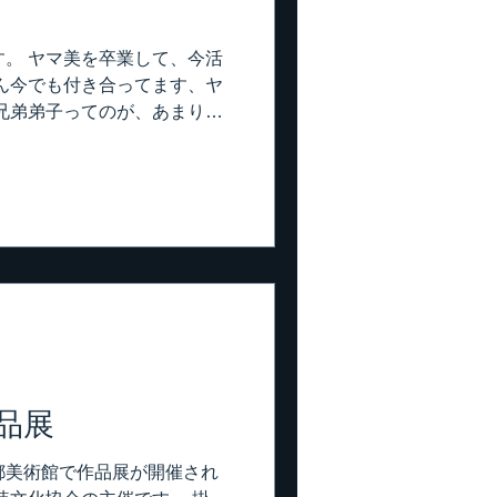
糊もパテも、直ぐには入手出来
すが、今の所、特別影響は無
。 ヤマ美を卒業して、今活
敢えず、この後新人君と一緒に
ん今でも付き合ってます、ヤ
日中に下パテを終らせて、明
兄弟弟子ってのが、あまりい
言える人は、もう高齢でやめ
弟子も何人かいるんですが、
のはごく僅か。 そんな中、
けてもらいました。 横浜で
ーペットの敷き込み。 私も一
難易度の高いのは床専門の職
装屋の営業マンの後、内装屋
内容はクロスと襖、床。 で
ど、床工事は少なかったの
退職した後、床を勉強しよう
の時の弟弟子が、このナカ
品展
んです。 いつも床仕事でボリ
るんですが、殆ど予定が埋ま
都美術館で作品展が開催され
ので、こうして一緒に仕事す