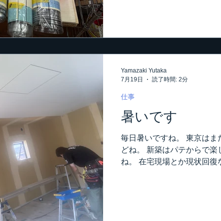
あ、それ程の事も無い（笑）
注意しないといけません。 
うこうありませんが、今回
おりまして。 なので、こう
が一杯出るし、糊でビチャ
じゃありませんが、今回は仕
Yamazaki Yutaka
てます。 普通の柄物でも厄
7月19日
読了時間: 2分
いや、変則ステップ･･とな
じゃないでしょうか。 この
仕事
室。 脱衣室が2ヶ所並んで
暑いです
は、千織さんが貼ってます。
しいのですが、千織さんは
毎日暑いですね。 東京はま
すね。 出来上がってみれば
どね。 新築はパテからで楽
に仕上がりました･･･って喜
ね。 在宅現場とか現状回復
仕事させてもらいますけど。
がしてたけど、今はそんな
い。 元請けさんにお願いし
せてもらいます。 以前に冷
請けさんがいたけど、うち