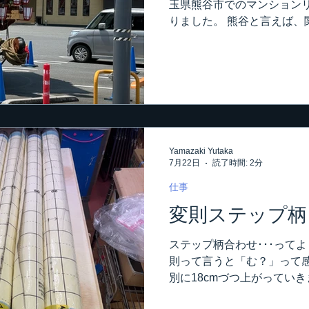
玉県熊谷市でのマンション
りました。 熊谷と言えば、
柄で有名です。 その熊谷のマ
え？ 暑すぎて空調服着られ
きます。 この日はみんなグ
ですね。 なんと、お祭りや
だりは無かったみたいです
て歩いてました。 半纏着て
からお神輿担いでるので、
Yamazaki Yutaka
暑いんですよね。 夏祭りは
7月22日
読了時間: 2分
い立たせますが、この写真･
ますね（笑） この熊谷の現
仕事
ます。 帰りもきっと渋滞す
変則ステップ柄
がら現場を出ますと･･･ こ
ます。 更に時間掛かるな。
ステップ柄合わせ･･･って
ート理事会があるんですが･･
則って言うと「む？」って感
せちゃって、遅れて出席の気
別に18cmづつ上がってい
そうに書いてありましたが