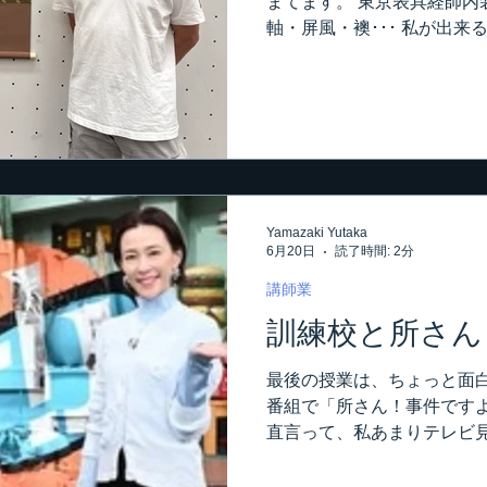
まてます。 東京表具経師内
るのは、随分久し振りです。 
軸・屏風・襖･･･ 私が出
だったかな？...
表具について勉強しようと 
てます。 色々説明して頂い
ような気がしますが 聞けば
のきます（笑） 有名な方の
が、それはやっぱり凄い。 
う感じです。 私の仲間や知
の日は特にその作品を観たく
Yamazaki Yutaka
京内装仕上技能士会・副会
6月20日
読了時間: 2分
る塚原君。 表具の学校にも
た。 掛軸について私が論評
講師業
に素晴らしい出来だと思いま
訓練校と所さん
す。 それはきっと、次回の
ると思います。 楽しみです
最後の授業は、ちょっと面白
井さんの作品。 他にも知り
番組で「所さん！事件ですよ
たが、あまりむやみに写真
直言って、私あまりテレビ
のでね。 表具の展示会なの
事ありません。 なんですが
取り上げてくれるそうです。