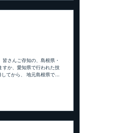
て言ったら冷房OKの許可が出
ます。 新築でも風が通るよう
て気持ち良く汗かけます。 空
から一度ドバっとひと汗かい
るってパターンが良いかな。
補給は必要です。 厳しいの
のリフォーム現場。 現在進
ので、足場組んでしっかりシ
 皆さんご存知の、島根県・
風も通らない。 大工さんがま
ますか、愛知県で行われた技
ならないように気を付けなが
してから、 地元島根県では
。
君が、昨年「現代の名工」と
じゃ～ないでしょうか。 私
が、これは東京という土地
君の人柄の違い？ 私それ、認め
いとも思わないし、嫉妬とか
 色々あるようで苦労してる
長過ぎましたが、その池田
た。 ある講習会を受講する