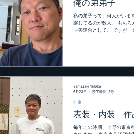
俺の弟弟子
い。 なので随分楽です。 
ない状況が未だに続いてま
私の弟子って、何人かいます
し。 そこは有難い。 取り
躍してるのが数人。 もちろ
ビスパッチを回ります。 今
マ美連合として。 ですが、
日は仕上
ないんです。 まあ兄弟子と
ちゃってるんですけど。 弟
これも今でも内装屋やってる
この日は数少ない弟弟子に助
の在宅現場。 ウイルトンカ
応、床仕事もやりますが、
人さんに頼みます。 私は内
Yamazaki Yutaka
に就職しましたが、そこでの
6月23日
読了時間: 2分
もクロスと襖は多かったけ
で、弱かった。 で、そこを
仕事
と床屋に就職しました。 そ
表装・内装 作
ジ。 バリバリの床専門屋さ
ュームある時にはお願いす
毎年この時期、上野の東京
っていて来てくれない。 な