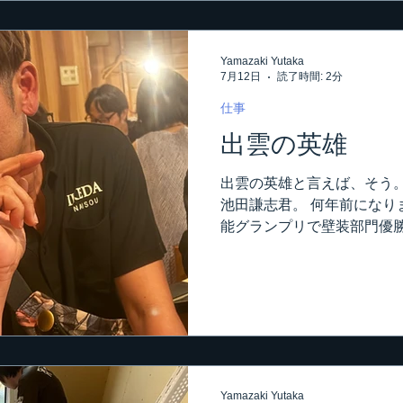
わず救急車呼びますよ。っ
た（笑） 令和の夏は暑過ぎ
Yamazaki Yutaka
な現場なら良いけど。 却っ
7月12日
読了時間: 2分
調服、好きじゃないから朝
て、着替えてから空調服着
仕事
なんにしても、しっかり水分
出雲の英雄
は、エアコンを全部外した後
行中です。 外部工事もある
出雲の英雄と言えば、そう。
ートが掛かってます。 全く
池田謙志君。 何年前になり
だ作業してるので、邪魔に
能グランプリで壁装部門優勝
らになります。 そしたらね
英雄扱いとの事。 その池田
なって、英雄が神になったん
はそれほど騒がれてません
柄･･･というより私と池田
てますので（笑）、羨まし
ありませんが、地元島根では
みたいですね（笑） 前振り
Yamazaki Yutaka
君、東京にやってまいりまし