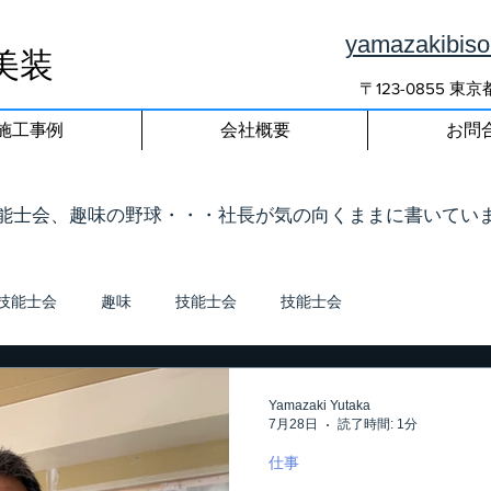
yamazakibis
美装
〒123-0855 
施工事例
会社概要
お問
技能士会、趣味の野球・・・社長が気の向くままに書いてい
技能士会
趣味
技能士会
技能士会
Yamazaki Yutaka
7月28日
読了時間: 1分
仕事