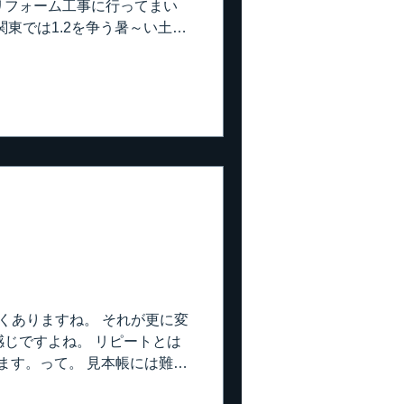
リフォーム工事に行ってまい
関東では1.2を争う暑～い土地
ンション11階。 築50年超
ません。 熱風が吹き上がって
ロッキー気味。 そんな中で、
ってるんですね～ お神輿担い
が、こんなのを皆で引っ張っ
。 元気ですね～ 私も若い頃
半纏着てましたが、これ結構
過酷です。 頭から水被って奮
･･ ちょっと目が逝っちゃって
場まで、会社から2時間掛かり
るんだろうな～ なんて思いな
んな感じで通行止め。 迂回し
 今日はこの後、日技連のリモ
よくありますね。 それが更に変
･ 時間に間に合わず･･･ のぼ
じですよね。 リピートとは
力も失い･･･
きます。って。 見本帳には難し
、実際に広げてみたら、ま